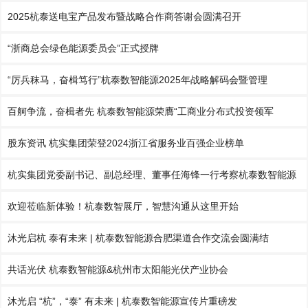
2025杭泰送电宝产品发布暨战略合作商答谢会圆满召开
“浙商总会绿色能源委员会”正式授牌
“厉兵秣马，奋楫笃行”杭泰数智能源2025年战略解码会暨管理
百舸争流，奋楫者先 杭泰数智能源荣膺“工商业分布式投资领军
股东资讯 杭实集团荣登2024浙江省服务业百强企业榜单
杭实集团党委副书记、副总经理、董事任海锋一行考察杭泰数智能源
欢迎莅临新体验！杭泰数智展厅，智慧沟通从这里开始
沐光启杭 泰有未来 | 杭泰数智能源合肥渠道合作交流会圆满结
共话光伏 杭泰数智能源&杭州市太阳能光伏产业协会
沐光启 “杭”，“泰” 有未来 | 杭泰数智能源宣传片重磅发