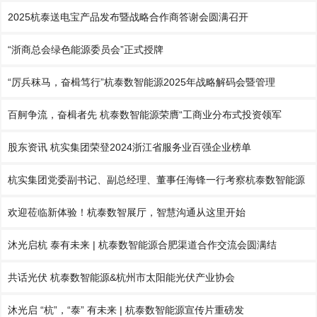
2025杭泰送电宝产品发布暨战略合作商答谢会圆满召开
“浙商总会绿色能源委员会”正式授牌
“厉兵秣马，奋楫笃行”杭泰数智能源2025年战略解码会暨管理
百舸争流，奋楫者先 杭泰数智能源荣膺“工商业分布式投资领军
股东资讯 杭实集团荣登2024浙江省服务业百强企业榜单
杭实集团党委副书记、副总经理、董事任海锋一行考察杭泰数智能源
欢迎莅临新体验！杭泰数智展厅，智慧沟通从这里开始
沐光启杭 泰有未来 | 杭泰数智能源合肥渠道合作交流会圆满结
共话光伏 杭泰数智能源&杭州市太阳能光伏产业协会
沐光启 “杭”，“泰” 有未来 | 杭泰数智能源宣传片重磅发